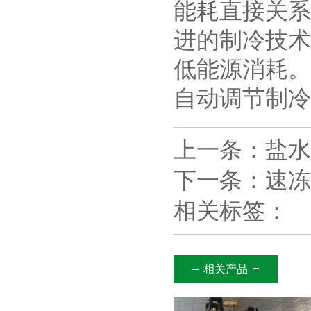
能耗直接关系
进的制冷技术
低能源消耗。
自动调节制冷
上一条：
盐水
下一条：
速冻
相关标签：
相关产品