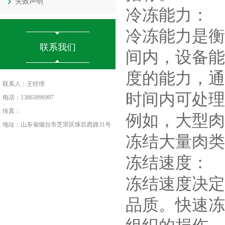
失效声明
冷冻能力：
冷冻能力是衡
联系我们
间内，设备能
度的能力，通
联系人：王经理
时间内可处理
电话：13863896997
传真：
例如，大型肉
地址：山东省烟台市芝罘区珠玑西路31号
冻结大量肉类
冻结速度：
冻结速度决定
品质。快速冻