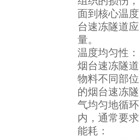
组织的损伤，
面到核心温度
台速冻隧道应
量。
温度均匀性：
烟台速冻隧道
物料不同部位
的烟台速冻隧
气均匀地循环
内，通常要求
能耗：