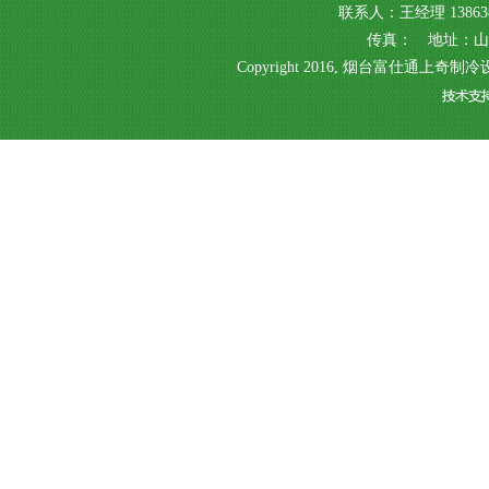
联系人：王经理 138638
传真： 地址：山
Copyright 2016, 烟台富仕通上奇制冷设备