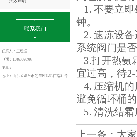
失效声明
1. 不要立
钟。
联系我们
2. 速冻设
系统阀门是否
联系人：王经理
3.打开热氨
电话：13863896997
传真：
宜过高，待2
地址：山东省烟台市芝罘区珠玑西路31号
4. 压缩机
避免循环桶的
5. 清洗结
上一条：
大家