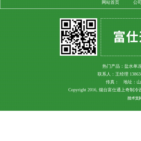
网站首页
公
热门产品：盐水单冻机
联系人：王经理 138638
传真： 地址：山
Copyright 2016, 烟台富仕通上奇制冷设备